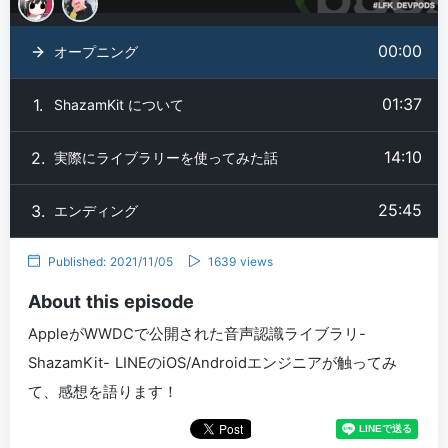
00:00
オープニング
01:37
1.
ShazamKit について
14:10
2.
実際にライブラリーを使ってみた話
25:45
3.
エンディング
Published: 2021/11/05
1639 views
About this episode
AppleがWWDCで公開された音声認識ライブラリ-
ShazamKit- LINEのiOS/Androidエンジニアが触ってみ
て、感想を語ります！