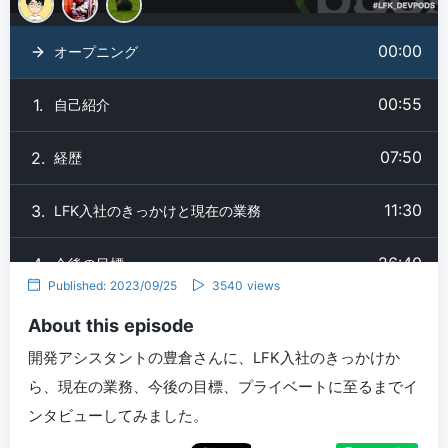
00:00
オープニング
00:55
1.
自己紹介
07:50
2.
経歴
11:30
3.
LFK入社のきっかけと現在の業務
26:40
4.
今後の目標
Published: 2023/09/25
3540 views
29:10
5.
エンディング
About this episode
開発アシスタントの豊倉さんに、LFK入社のきっかけか
ら、現在の業務、今後の目標、プライベートに至るまでイ
ンタビューしてみました。