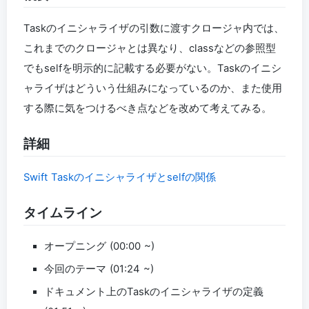
いらないのか？
Taskのイニシャライザの引数に渡すクロージャ内では、
12:50
8.
Taskのイニシャライザとインタンスの解放遅延
これまでのクロージャとは異なり、classなどの参照型
でもselfを明示的に記載する必要がない。Taskのイニシ
13:25
9.
awaitとselfの解放の関係
ャライザはどういう仕組みになっているのか、また使用
14:44
する際に気をつけるべき点などを改めて考えてみる。
10.
self以外の処理はキャンセルが必要
詳細
16:34
11.
Taskを使ってメモリリークを引き起こす可能性
Swift Taskのイニシャライザとselfの関係
18:00
12.
エンディング
タイムライン
オープニング (00:00 ~)
今回のテーマ (01:24 ~)
ドキュメント上のTaskのイニシャライザの定義