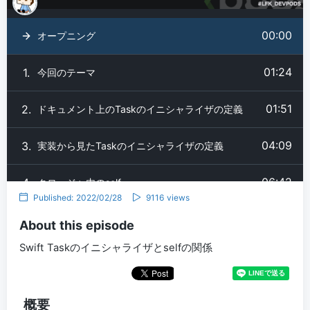
00:00
オープニング
01:24
1.
今回のテーマ
01:51
2.
ドキュメント上のTaskのイニシャライザの定義
04:09
3.
実装から見たTaskのイニシャライザの定義
06:42
4.
クロージャ内のself
Published: 2022/02/28
9116 views
07:03
5.
クロージャのselfキャプチャの問題(メモリリーク)
About this episode
Swift Taskのイニシャライザとselfの関係
クロージャのselfキャプチャの問題(インタンスの解
10:14
6.
放遅延)
Taskのイニシャライザのクロージャ内でなぜselfが
12:05
概要
7.